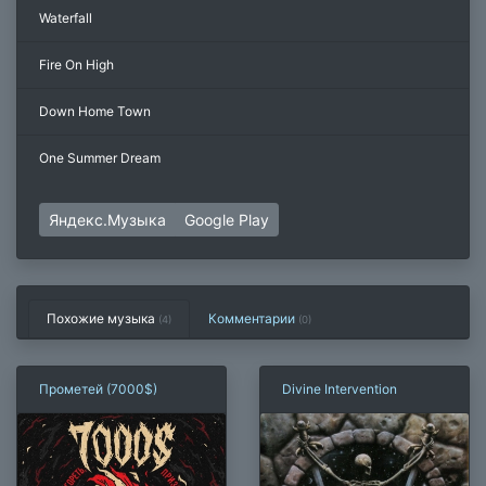
Waterfall
Fire On High
Down Home Town
One Summer Dream
Яндекс.Музыка
Google Play
Похожие музыка
Комментарии
(4)
(
0
)
Прометей (7000$)
Divine Intervention