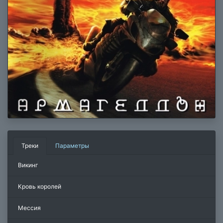
Треки
Параметры
Викинг
Кровь королей
Мессия