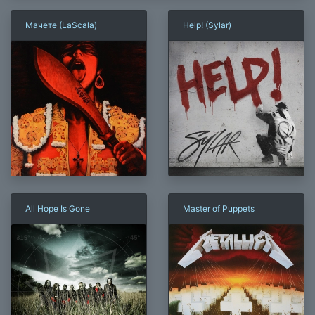
Мачете (LaScala)
Help! (Sylar)
All Hope Is Gone
Master of Puppets