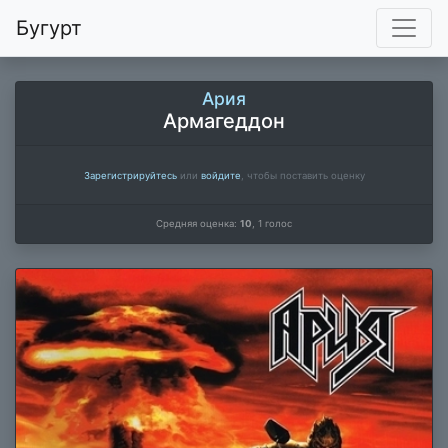
Бугурт
Ария
Армагеддон
Зарегистрируйтесь
или
войдите
, чтобы поставить оценку
Средняя оценка:
10
,
1
голос