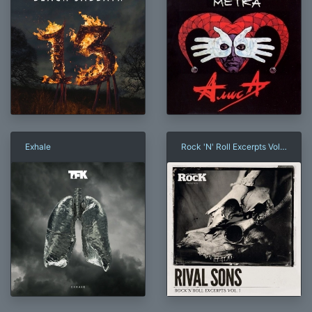
Exhale
Rock 'N' Roll Excerpts Vol.
1
×