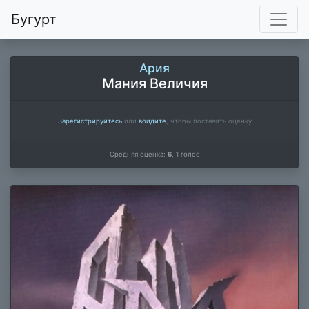
Бугурт
Ария
Мания Величия
Зарегистрируйтесь
или
войдите
, чтобы поставить оценку
Средняя оценка:
6
,
1
голос