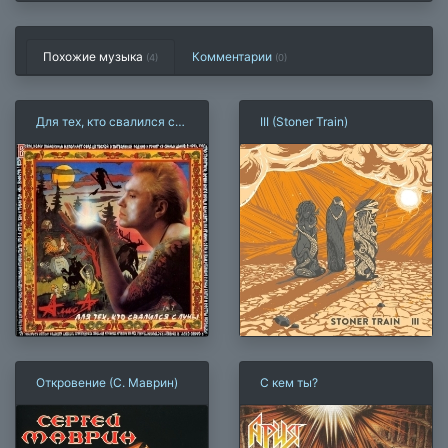
Похожие музыка
Комментарии
(4)
(
0
)
Для тех, кто свалился с
III (Stoner Train)
Луны
Откровение (С. Маврин)
С кем ты?