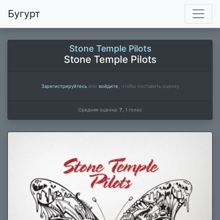
Бугурт
Stone Temple Pilots
Stone Temple Pilots
Зарегистрируйтесь
или
войдите
, чтобы поставить оценку
Средняя оценка:
7
,
1
голос