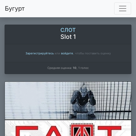
Бугурт
СЛОТ
Slot 1
Зарегистрируйтесь
или
войдите
, чтобы поставить оценку
Средняя оценка:
10
,
1
голос