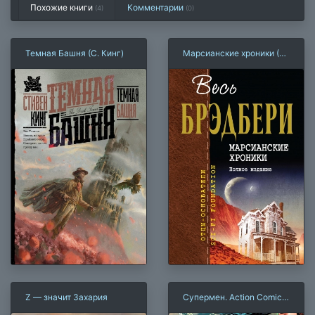
Похожие книги
Комментарии
(4)
(
0
)
Темная Башня (С. Кинг)
Марсианские хроники (Р.
Брэдбери)
Z — значит Захария
Супермен. Action Comics.
Книга 3. Конец времен