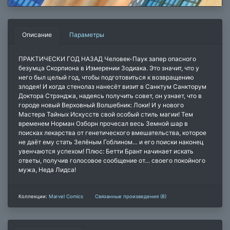
Описание
Параметры
ПРАКТИЧЕСКИ ГОД НАЗАД Человек-Паук запер опасного
безумца Скорпиона в Измерении Зодиака. Это значит, что у
него был целый год, чтобы подготовиться к возвращению
злодея! И когда стенолаз нанесёт визит в Санктум Санкторум
Доктора Стрэнджа, надеясь получить совет, он узнает, что в
городе новый Верховный Волшебник: Локи! И у нового
Мастера Тайных Искусств свой особый стиль магии! Тем
временем Норман Озборн прочесал весь Земной шар в
поисках лекарства от генетического вмешательства, которое
не даёт ему стать Зелёным Гоблином… и его поиски наконец
увенчаются успехом! Плюс: Бетти Брант начинает искать
ответы, получив голосовое сообщение от… своего покойного
мужа, Неда Лидса!
Коллекции:
Marvel Comics
Связанные произведения (8)