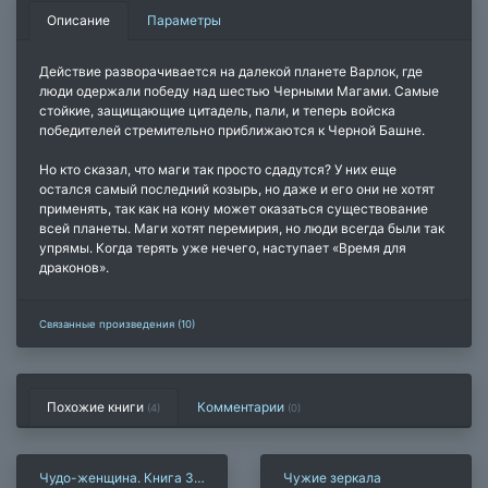
Описание
Параметры
Действие разворачивается на далекой планете Варлок, где
люди одержали победу над шестью Черными Магами. Самые
стойкие, защищающие цитадель, пали, и теперь войска
победителей стремительно приближаются к Черной Башне.
Но кто сказал, что маги так просто сдадутся? У них еще
остался самый последний козырь, но даже и его они не хотят
применять, так как на кону может оказаться существование
всей планеты. Маги хотят перемирия, но люди всегда были так
упрямы. Когда терять уже нечего, наступает «Время для
драконов».
Связанные произведения (10)
Похожие книги
Комментарии
(4)
(
0
)
Чудо-женщина. Книга 3.
Чужие зеркала