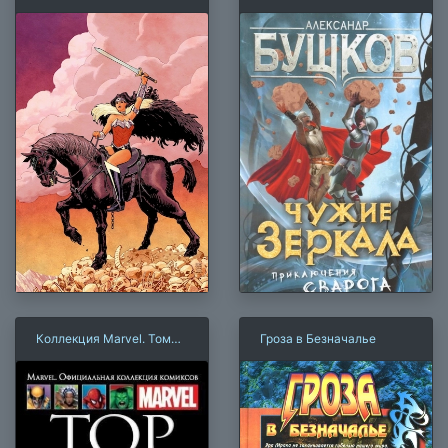
Плоть и кости
Коллекция Marvel. Том
Гроза в Безначалье
094: Тор. Истории
Асгарда