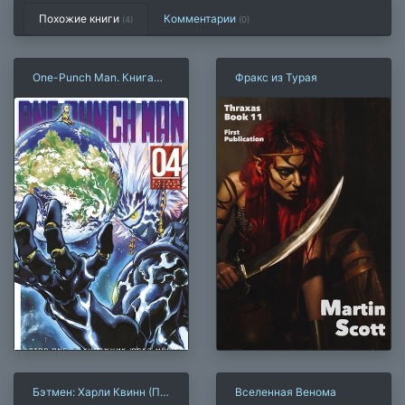
Похожие книги
Комментарии
(4)
(
0
)
One-Punch Man. Книга
Фракс из Турая
04. Битва. Тот самый
парень
Бэтмен: Харли Квинн (П.
Вселенная Венома