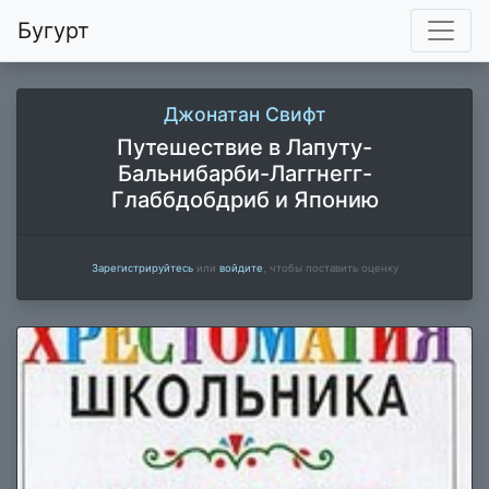
Бугурт
Джонатан Свифт
Путешествие в Лапуту-
Бальнибарби-Лаггнегг-
Глаббдобдриб и Японию
Зарегистрируйтесь
или
войдите
, чтобы поставить оценку