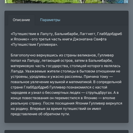
Описание
Параметры
«Путешествие в Лапуту, Бальнибарби, Лаггнегг, Глаббдобдриб
и Японию» –это третья часть книги Джонатана Свифта
«Путешествие Гулливера».
Благополучно вернувшись из страны великанов, Гулливер
попал на Лапуду, летающий остров, затем в Бальнибарби,
материковую часть государства, столицей которого являлась
Лапуда. Уважаемые жители столицы в бытовом отношении не
устроены, уродливы и ужасно рассеяны. Причина тому —
повальное увлечение музыкой и математикой. В сопредельной
стране Глаббдобдриб Гулливер познакомился с кастой
чародеев и узнал о бессмертных людях — струльдбругах. А в
конце повествования он переместился в Японию — вполне
реальную страну. После посещения Японии Гулливер вернулся
на родину. Впервые за время путешествий он имел
представление об обратном пути.