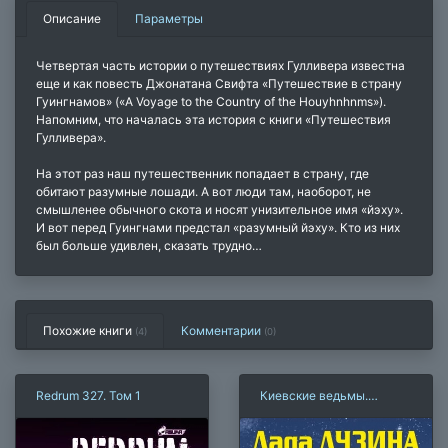
Описание
Параметры
Четвертая часть истории о путешествиях Гулливера известна
еще и как повесть Джонатана Свифта «Путешествие в страну
Гуингнамов» («A Voyage to the Country of the Houyhnhnms»).
Напомним, что началась эта история с книги «Путешествия
Гулливера».
На этот раз наш путешественник попадает в страну, где
обитают разумные лошади. А вот люди там, наоборот, не
смышленее обычного скота и носят унизительное имя «йэху».
И вот перед Гуингнами предстал «разумный йэху». Кто из них
был больше удивлен, сказать трудно…
Похожие книги
Комментарии
(4)
(
0
)
Redrum 327. Том 1
Киевские ведьмы.
Выстрел в опере