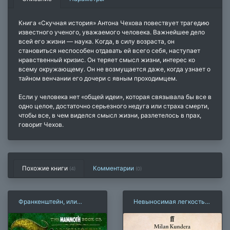
Книга «Скучная история» Антона Чехова повествует трагедию
известного ученого, уважаемого человека. Важнейшее дело
всей его жизни — наука. Когда, в силу возраста, он
становиться неспособен отдавать ей всего себя, наступает
нравственный кризис. Он теряет смысл жизни, интерес ко
всему окружающему. Он не возмущается даже, когда узнает о
тайном венчании его дочери с явным проходимцем.
Если у человека нет «общей идеи», которая связывала бы все в
одно целое, достаточно серьезного недуга или страха смерти,
чтобы все, в чем виделся смысл жизни, разлетелось в прах,
говорит Чехов.
Похожие книги
Комментарии
(4)
(
0
)
Франкенштейн, или
Невыносимая легкость
Современный Прометей
бытия (М. Кундера)