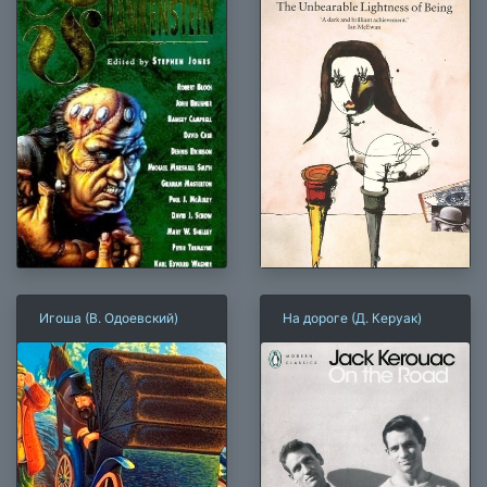
Игоша (В. Одоевский)
На дороге (Д. Керуак)