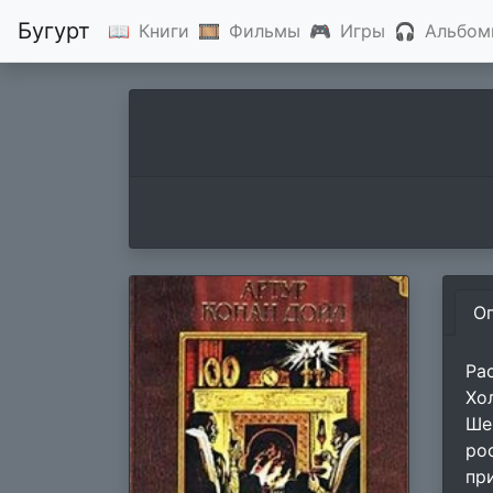
Бугурт
📖
Книги
🎞
Фильмы
🎮
Игры
🎧
Альбом
О
Ра
Хо
Ше
ро
пр