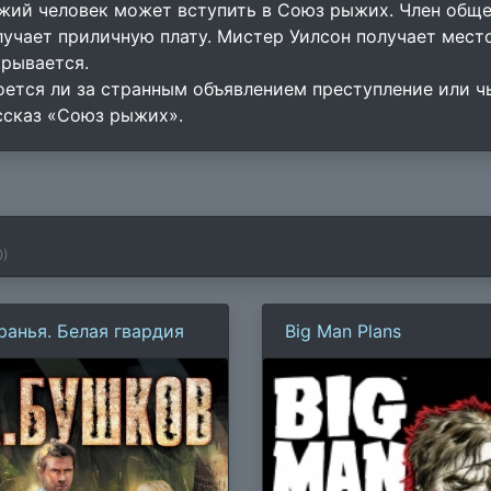
жий человек может вступить в Союз рыжих. Член обще
лучает приличную плату. Мистер Уилсон получает мест
крывается.
оется ли за странным объявлением преступление или чь
ссказ «Союз рыжих».
0
)
ранья. Белая гвардия
Big Man Plans