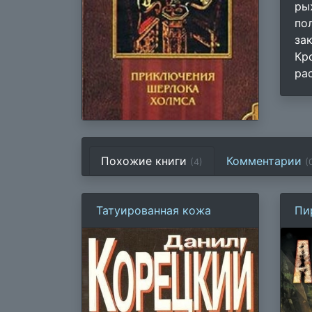
ры
по
за
Кр
ра
Похожие книги
Комментарии
(4)
(
Татуированная кожа
Пи