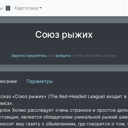
ы
🗄
Картотека
Союз рыжих
Зарегистрируйтесь
или
войдите
, чтобы поставить оценку
писание
Параметры
ссказ «Союз рыжих» (The Red-Headed League) входит 
лмса».
рлок Холмс расследует очень странное и простое дело
стовщик, является обладателем уникальной рыжей ше
иносит ему газету с объявлением, где говорится о том,