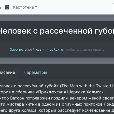
ы
🗄
Картотека
Человек с рассеченной губо
Зарегистрируйтесь
или
войдите
, чтобы поставить оценку
писание
Параметры
еловек с рассечённой губой» (The Man with the Twisted
тория в сборнике «Приключения Шерлока Холмса».
ктор Ватсон потревожен поздним вечером женой своего
йти мистера Уитни в одном из опиумных притонов Лонд
оего друга Холмса, который расследует исчезновение