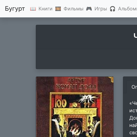
Бугурт
📖
Книги
🎞
Фильмы
🎮
Игры
🎧
Альбом
О
«Ч
ис
До
на
св