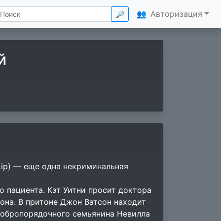
👥
Авторизация
🔎
й
 Lip) — еще одна некриминальная
 пациента. Кэт Уитни просит доктора
она. В притоне Джон Ватсон находит
 добропорядочного семьянина Невилла