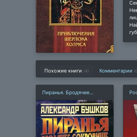
Се
Не
ли
На
губ
Похожие книги
Комментарии
(4)
(
Пиранья. Бродячее
Ро
сокровище