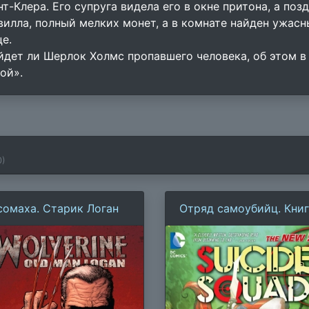
нт-Клера. Его супруга видела его в окне притона, а по
вилла, полный мелких монет, а в комнате найден ужа
це.
йдет ли Шерлок Холмс пропавшего человека, об этом в
ой».
0
)
сомаха. Старик Логан
Отряд самоубийц. Книга
Пинок в зубы