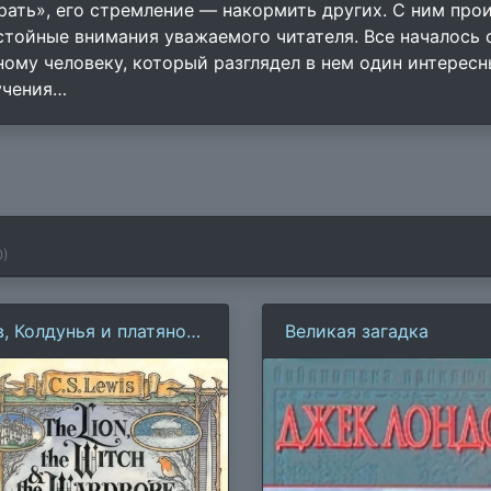
рать», его стремление — накормить других. С ним про
стойные внимания уважаемого читателя. Все началось 
ному человеку, который разглядел в нем один интерес
учения…
0
)
в, Колдунья и платяной
Великая загадка
аф