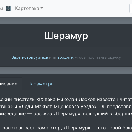
ы
🗄
Картотека
Шерамур
Зарегистрируйтесь
или
войдите
, чтобы поставить оценку
писание
Параметры
сский писатель XIX века Николай Лесков известен чит
евша» и «Леди Макбет Мценского уезда». Он представл
оизведение — рассказ «Шерамур», вошедший в сборник
к рассказывает сам автор, «Шерамур» — это герой брю