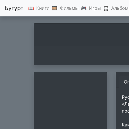
Бугурт
📖
Книги
🎞
Фильмы
🎮
Игры
🎧
Альбом
О
Ру
«Л
пр
Ка