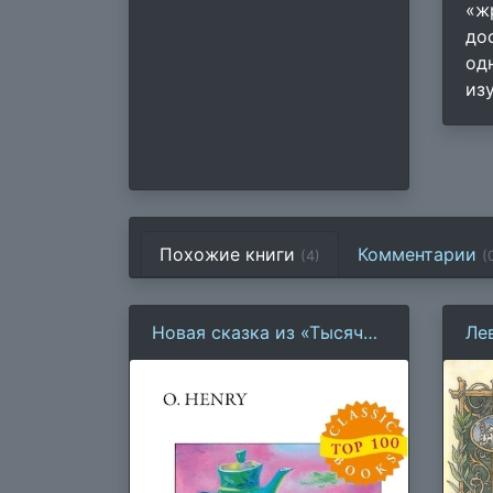
«ж
до
од
из
Похожие книги
Комментарии
(4)
(
Новая сказка из «Тысячи
Ле
и одной ночи»
шк