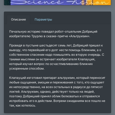
Описание
Параметры
Печальную историю поведал робот-отшельник Добриций
изобретателю Трурлю в сказке-притче «Альтруизин».
Проведя в пустыне шестьдесят семь лет, Добриций пришел к
выводу, что первейший его долг нести помощь ближним, а о
собственном спасении надо помышлять во вторую очередь. С
такими мыслями он встречает изобретателя Клапауция,
который изучал вопрос по осчастливливанию ближних
ускоренным способом.
Клапауций изготовил препарат альтруизин, который переносит
любые ощущения, эмоции и переживания с того, кто ощущает
их непосредственно, на всех остальных в радиусе до пятисот
локтей. Альтруизин, однако, действует только на людей,
поэтому Добрицкий принял облик белковатых и отправился
испробовать его в действии. Вопреки ожиданиям все пошло не
так, как хотелось.