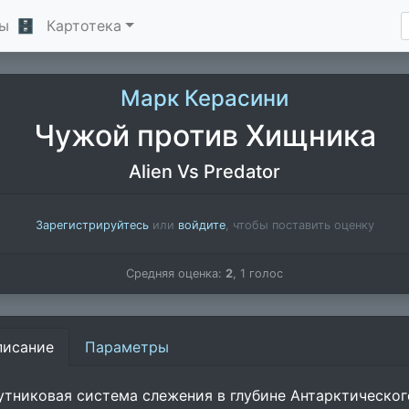
ы
🗄
Картотека
Марк Керасини
Чужой против Хищника
Alien Vs Predator
Зарегистрируйтесь
или
войдите
, чтобы поставить оценку
Средняя оценка:
2
,
1
голос
писание
Параметры
утниковая система слежения в глубине Антарктическо