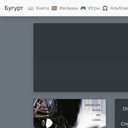
Бугурт
📖
Книги
🎞
Фильмы
🎮
Игры
🎧
Альбом
О
Сп