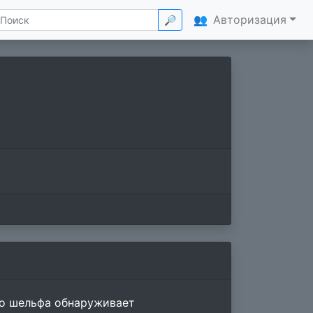
👥
Авторизация
🔎
го шельфа обнаруживает