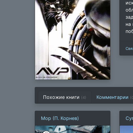
ис
об
за
на
по
Свя
Похожие книги
Комментарии
(4)
(
Мор (П. Корнев)
Су
2.