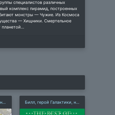
группы специалистов различных
овый комплекс пирамид, построенных
обитают монстры — Чужие. Из Космоса
существа — Хищники. Смертельное
т планетой…
 на
Билл, герой Галактики, на
планете закупоренных
мозгов