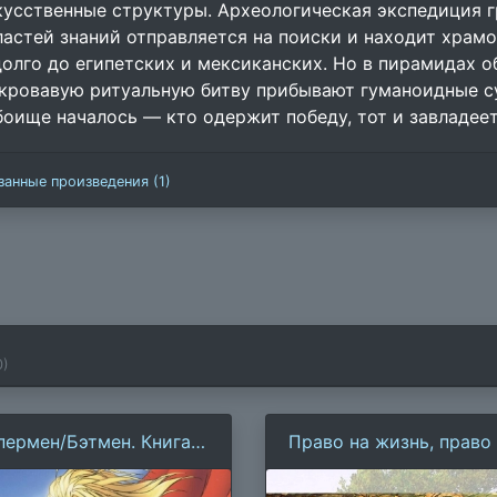
кусственные структуры. Археологическая экспедиция 
ластей знаний отправляется на поиски и находит храм
долго до египетских и мексиканских. Но в пирамидах 
 кровавую ритуальную битву прибывают гуманоидные 
боище началось — кто одержит победу, тот и завладее
занные произведения (1)
0
)
пермен/Бэтмен. Книга
Право на жизнь, право
 Супердевушка
смерть