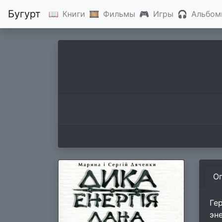
Бугурт
📖
Книги
🎞
Фильмы
🎮
Игры
🎧
Альбом
О
Ге
эн