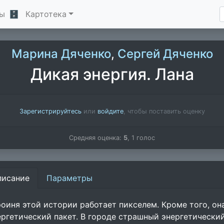
ы
🗄
Картотека
Марина Дяченко
,
Сергей Дяченко
Дикая энергия. Лана
Зарегистрируйтесь
или
войдите
, чтобы поставить оценку
Средняя оценка:
5
,
1
голос
писание
Параметры
роиня этой истории работает пикселем. Кроме того, она
ергетический пакет. В городе страшный энергетический