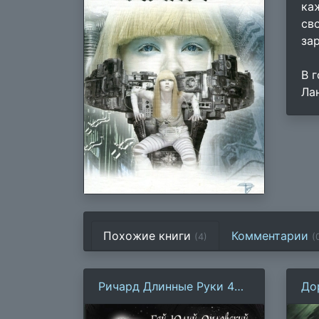
ка
св
за
В 
Ла
Похожие книги
Комментарии
(4)
(
Ричард Длинные Руки 43
До
— грандпринц
се