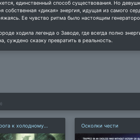
жется, единственный способ существования. Но девушка
оя собственная «дикая» энергия, идущая из самого серд
ряжаясь. Ее чувство ритма было настоящим генератором
городе ходила легенда о Заводе, где всегда полно энер
на, суждено сказку превратить в реальность.
0
)
рога к холодному
Осколки чести
рдцу