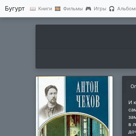
Бугурт
📖
Книги
🎞
Фильмы
🎮
Игры
🎧
Альбом
О
И 
са
за
в 
до