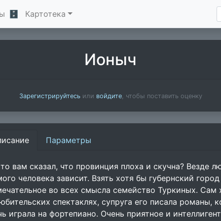
ы
🗄
Картотека
Ионыч
Зарегистрируйтесь
или
войдите
, чтобы поставить оценку
писание
Параметры
кто вам сказал, что провинция плоха и скучна? Везде лю
мого человека зависит. Взять хотя бы губернский город
мечательное во всех смысла семейство Туркиных. Сам 
любительских спектаклях, супруга его писала романы, к
чь играла на фортепиано. Очень приятное и интеллиге