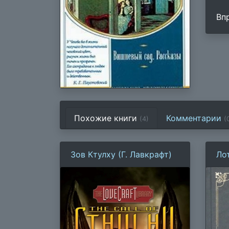
Вп
Похожие книги
Комментарии
(4)
(
Зов Ктулху (Г. Лавкрафт)
Ло