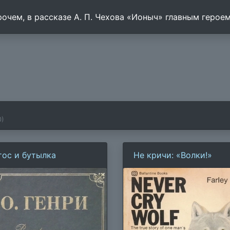
рочем, в рассказе А. П. Чехова «Ионыч» главным герое
0
)
тос и бутылка
Не кричи: «Волки!»