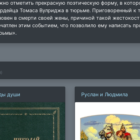
жно отметить прекрасную поэтическую форму, в котор
ардейца Томаса Вулриджа в тюрьме. Приговоренный к 
новен в смерти своей жены, причиной такой жестокост
ечатлен этим событием, что позволило ему написать п
рьмы».
0
)
ды души
Руслан и Людмила