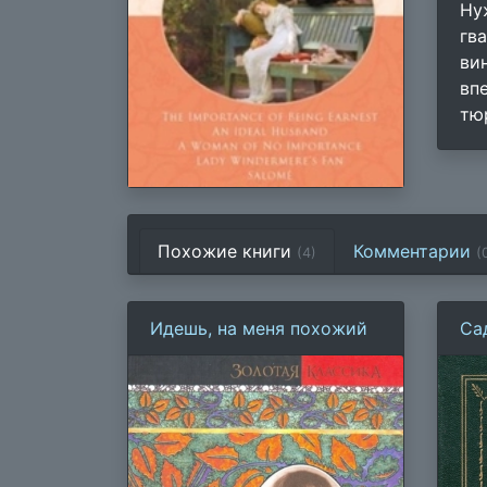
Ну
гв
ви
вп
тю
Похожие книги
Комментарии
(4)
(
Идешь, на меня похожий
Са