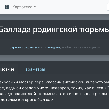
ы
🗄
Картотека
Баллада рэдингской тюрьм
Зарегистрируйтесь
или
войдите
, чтобы поставить оценку
писание
Параметры
екрасный мастер пера, классик английской литературы
ре, ведь он создал много шедевров, таких, как пьеса 
аллада рэдингской тюрьмы» автор использовал реальн
идетелем которого был сам.