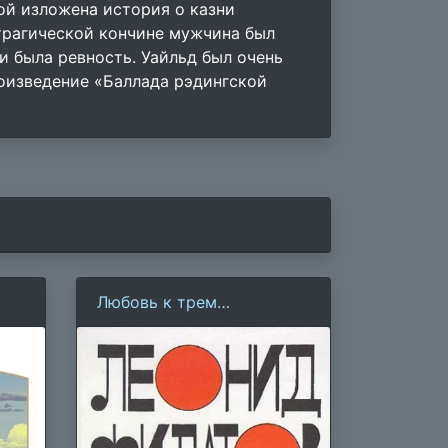
ой изложена история о казни
трагической кончине мужчина был
и была ревность. Уайльд был очень
роизведение «Баллада рэдингской
Любовь к трем
апельсинам