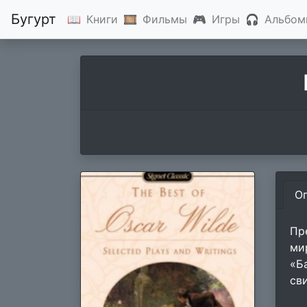
Бугурт
📖
Книги
🎞
Фильмы
🎮
Игры
🎧
Альбом
О
Пр
ми
«Б
св