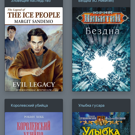
Зловещее наследство
Бездна (Ю. Никитин)
Королевский убийца
Улыбка гусара