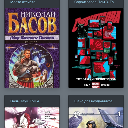
Место отсчёта
Сорвиголова. Том 3. Тот
самый Сорвиголова
Гвен-Паук. Том 4.
Шанс для неудачников
Хищники