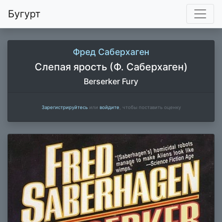
Бугурт
Фред Саберхаген
Слепая ярость (Ф. Саберхаген)
Berserker Fury
Зарегистрируйтесь
или
войдите
, чтобы поставить оценку