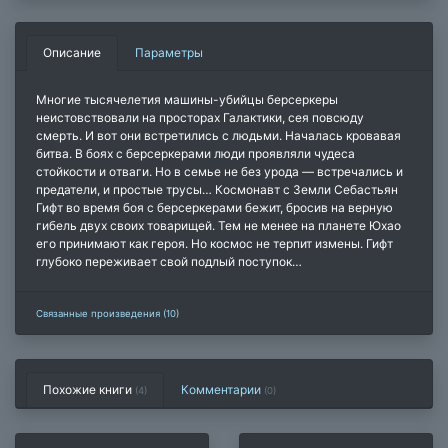
Описание
Параметры
Многие тысячелетия машины-убийцы берсеркеры
неистовствовали на просторах Галактики, сея повсюду
смерть. И вот они встретились с людьми. Началась кровавая
битва. В боях с берсеркерами люди проявляли чудеса
стойкости и отваги. Но в семье не без урода — встречались и
предатели, и простые трусы… Космонавт с Земли Себастьян
Гифт во время боя с берсеркерами бежит, бросив на верную
гибель двух своих товарищей. Тем не менее на планете Юхао
его принимают как героя. Но космос не терпит измены. Гифт
глубоко переживает свой подлый поступок…
Связанные произведения (10)
Похожие книги
Комментарии
(4)
(
0
)