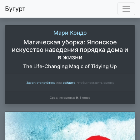
Бугурт
Мари Кондо
Магическая уборка: Японское
искусство наведения порядка дома и
в жизни
The Life-Changing Magic of Tidying Up
Зарегистрируйтесь
или
войдите
, чтобы поставить оценку
Средняя оценка:
9
,
1
голос