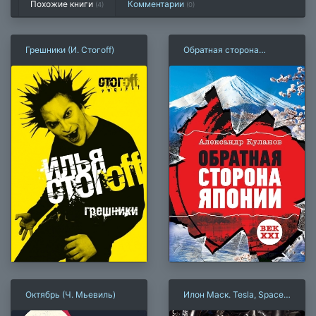
Похожие книги
Комментарии
(4)
(
0
)
Грешники (И. Стогoff)
Обратная сторона
Японии
Октябрь (Ч. Мьевиль)
Илон Маск. Tesla, SpaceX
и дорога в будущее