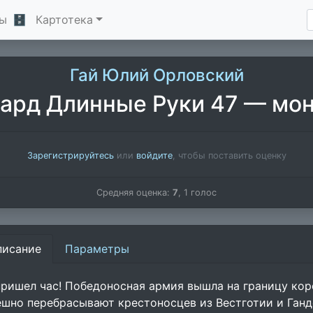
ы
🗄
Картотека
Гай Юлий Орловский
ард Длинные Руки 47 — мо
Зарегистрируйтесь
или
войдите
, чтобы поставить оценку
Средняя оценка:
7
,
1
голос
писание
Параметры
пришел час! Победоносная армия вышла на границу ко
ешно перебрасывают крестоносцев из Вестготии и Ганд