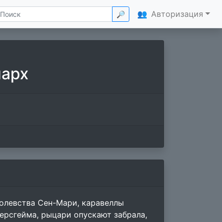
👥
Авторизация
🔎
нарх
ролевства Сен-Мари, каравеллы
ерсгейма, рыцари опускают забрала,