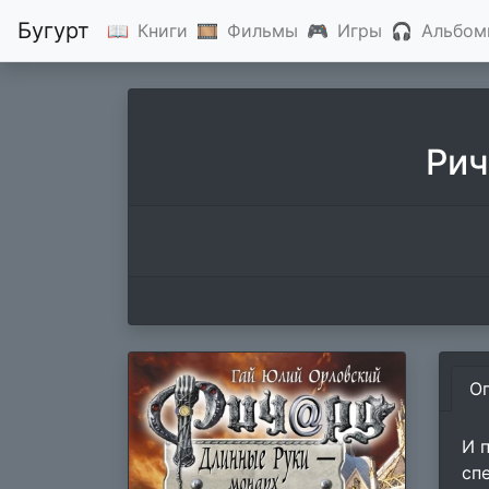
Бугурт
📖
Книги
🎞
Фильмы
🎮
Игры
🎧
Альбом
Рич
О
И 
сп