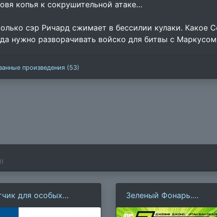
товя копья к сокрушительной атаке…
только сэр Ричард сжимает в бессилии кулаки. Какое С
гда нужно разворачивать войско для битвы с Маркусо
занные произведения (53)
0
)
тчик для особых
Зеленый Фонарь.
ручений
Возрождение