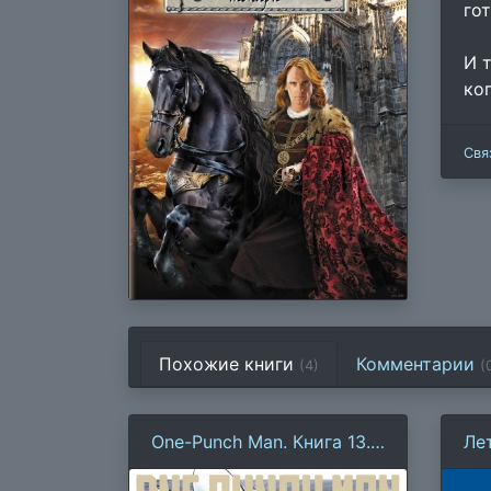
го
И 
ко
Свя
Похожие книги
Комментарии
(4)
(
One-Punch Man. Книга 13.
Ле
Технорыцарь.
по