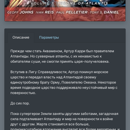
Описание
Параметры
Прежде чем стать Акваменом, Артур Карри был правителем
Атлантиды. Но суеверные атланты, с их ненавистью к
обитателям суши, не смогли принять царя-получеловека.
Вступив в Лигу Справедливости, Артур покинул морское
царство и передал власть над Атлантидой своему
единоутробному брату Орму, Повелителю Океана. Некоторое
время подводное царство поддерживало неустойчивый мир с
поверхностью.
До сих пор.
Пока супергерои Земли заняты другими заботами, загадочная
сила подталкивает Атлантиду и мир на поверхности к войне
друг с другом. Жертв становится все больше,
полномасштабное вторжение выглядит все более вероятным, и