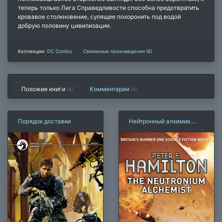
теперь только Лига Справедливости способна предотвратить
кровавое столкновение, сулящее похоронить под водой
добрую половину цивилизации.
Коллекции:
DC Comics
Связанные произведения (6)
Похожие книги
Комментарии
(4)
(
0
)
Порядок доставки
Нейтронный алхимик.
Конфликт