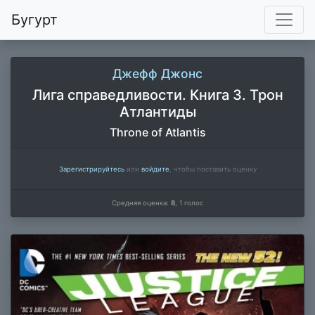
Бугурт
Джефф Джонс
Лига справедливости. Книга 3. Трон
Атлантиды
Throne of Atlantis
Зарегистрируйтесь
или
войдите
, чтобы поставить оценку
Средняя оценка:
8
,
1
голос