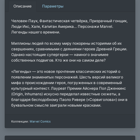
Описание
Параметры
Человек-Паук, Фантастическая четвёрка, Призрачный гонщик,
Люди Икс, Халк, Капитан Америка… Персонажи Marvel.
Легенды нашего времени.
Миллионы людей по всему миру покорены историями об их
свершениях, сравнимыми с деяниями героев Древней Греции.
Однако настоящие супергерои — намного значимее
собственных подвигов. Кто же они на самом деле?
«Легенды» — это новое прочтение классических историй о
появлении знаменитых персонажей. Шесть версий великого
мифа о происхождении героя, погруженных в современный
культурный контекст. Лауреат Премии Айснера Пол Дженкинс
(Origin, Inhumans) искусно переделал известные сюжеты, а
благодаря бесподобному Паоло Ривере («Сорвиголова») они в
буквальном смысле заиграли новыми красками.
Коллекции:
Marvel Comics