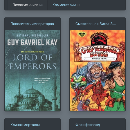
Похожие книги
Комментарии
(4)
(
0
)
Повелитель императоров
Смертельная Битва 2:
Нашествие
Клинок мертвеца
Флэшфорвард