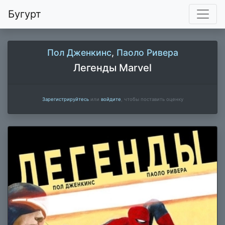
Бугурт
Пол Дженкинс
,
Паоло Ривера
Легенды Marvel
Зарегистрируйтесь
или
войдите
, чтобы поставить оценку