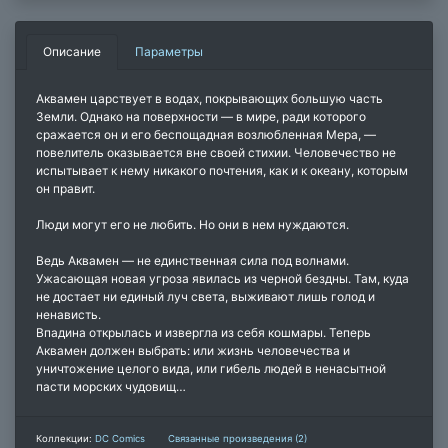
Описание
Параметры
Аквамен царствует в водах, покрывающих большую часть
Земли. Однако на поверхности — в мире, ради которого
сражается он и его беспощадная возлюбленная Мера, —
повелитель оказывается вне своей стихии. Человечество не
испытывает к нему никакого почтения, как и к океану, которым
он правит.
Люди могут его не любить. Но они в нем нуждаются.
Ведь Аквамен — не единственная сила под волнами.
Ужасающая новая угроза явилась из черной бездны. Там, куда
не достает ни единый луч света, выживают лишь голод и
ненависть.
Впадина открылась и извергла из себя кошмары. Теперь
Аквамен должен выбрать: или жизнь человечества и
уничтожение целого вида, или гибель людей в ненасытной
пасти морских чудовищ…
Коллекции:
DC Comics
Связанные произведения (2)