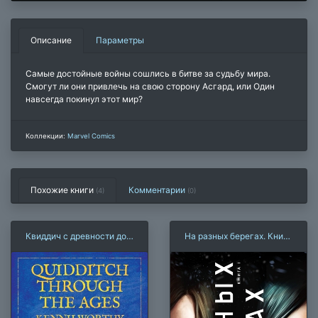
Описание
Параметры
Самые достойные войны сошлись в битве за судьбу мира.
Смогут ли они привлечь на свою сторону Асгард, или Один
навсегда покинул этот мир?
Коллекции:
Marvel Comics
Похожие книги
Комментарии
(4)
(
0
)
Квиддич с древности до
На разных берегах. Книга
наших дней
1