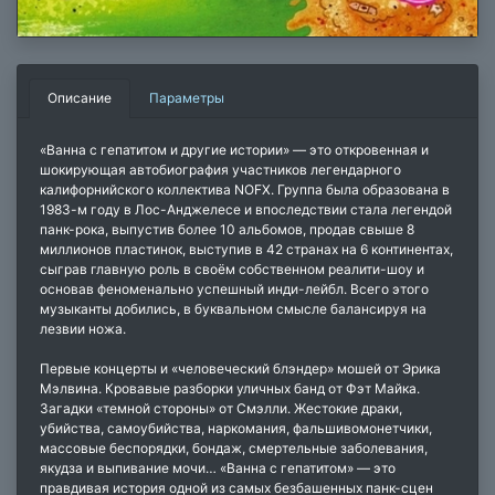
Описание
Параметры
«Ванна с гепатитом и другие истории» — это откровенная и
шокирующая автобиография участников легендарного
калифорнийского коллектива NOFX. Группа была образована в
1983-м году в Лос-Анджелесе и впоследствии стала легендой
панк-рока, выпустив более 10 альбомов, продав свыше 8
миллионов пластинок, выступив в 42 странах на 6 континентах,
сыграв главную роль в своём собственном реалити-шоу и
основав феноменально успешный инди-лейбл. Всего этого
музыканты добились, в буквальном смысле балансируя на
лезвии ножа.
Первые концерты и «человеческий блэндер» мошей от Эрика
Мэлвина. Кровавые разборки уличных банд от Фэт Майка.
Загадки «темной стороны» от Смэлли. Жестокие драки,
убийства, самоубийства, наркомания, фальшивомонетчики,
массовые беспорядки, бондаж, смертельные заболевания,
якудза и выпивание мочи… «Ванна с гепатитом» — это
правдивая история одной из самых безбашенных панк-сцен