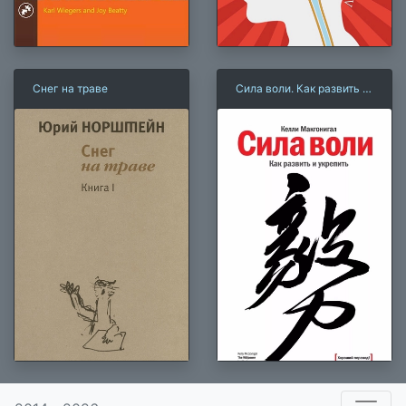
Снег на траве
Сила воли. Как развить и
укрепить
×