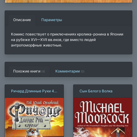
Описание
Параметры
Комикс повествует о приключениях кролика-ронина в Японии
на рубеже
XVI—XVII вв.
еков, где вместо людей
антропоморфные животные.
Похожие книги
Комментарии
(4)
(
0
)
Ричард Длинные Руки 45
Сын Белого Волка
— король