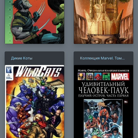
Дикие Коты
Коллекция Marvel. Том
078: Удивительный
Человек-паук. Паучий
остров. Часть первая