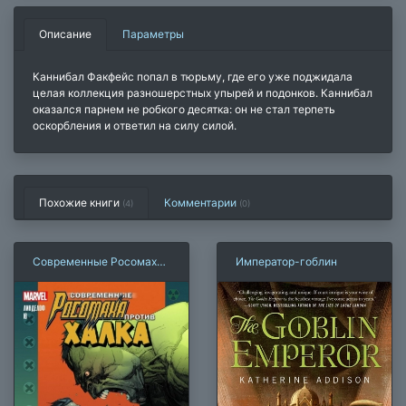
Описание
Параметры
Каннибал Факфейс попал в тюрьму, где его уже поджидала
целая коллекция разношерстных упырей и подонков. Каннибал
оказался парнем не робкого десятка: он не стал терпеть
оскорбления и ответил на силу силой.
Похожие книги
Комментарии
(4)
(
0
)
Современные Росомаха
Император-гоблин
против Халка