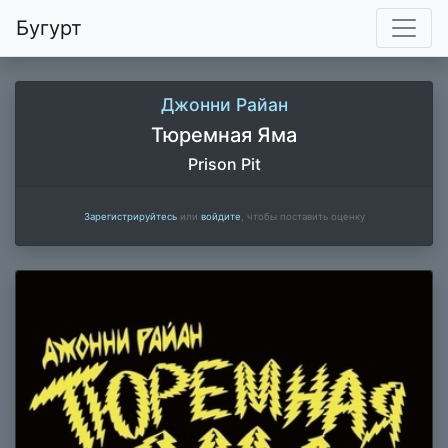
Бугурт
Джонни Райан
Тюремная Яма
Prison Pit
Зарегистрируйтесь
или
войдите
, чтобы поставить оценку