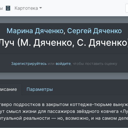
ы
🗄
Картотека
Марина Дяченко
,
Сергей Дяченко
Луч (М. Дяченко, С. Дяченко
Зарегистрируйтесь
или
войдите
, чтобы поставить оценку
писание
Параметры
тверо подростков в закрытом коттедже-тюрьме вынужд
ут смысл жизни для пассажиров звёздного ковчега «Л
ртуальной реальности — но, возможно, и на самом дел