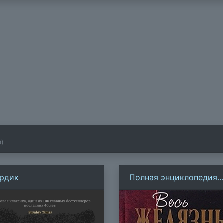
0
)
рдик
Полная энциклопедия
Амбера