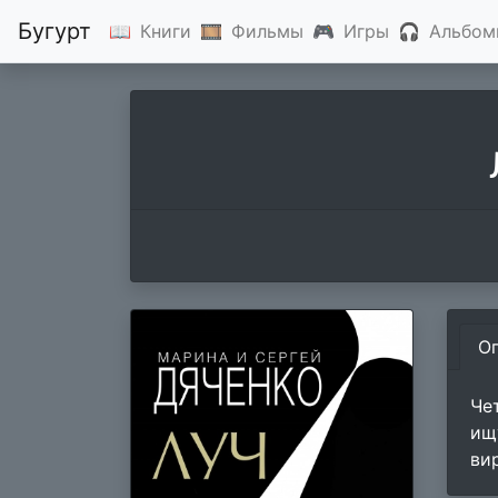
Бугурт
📖
Книги
🎞
Фильмы
🎮
Игры
🎧
Альбом
О
Че
ищ
ви