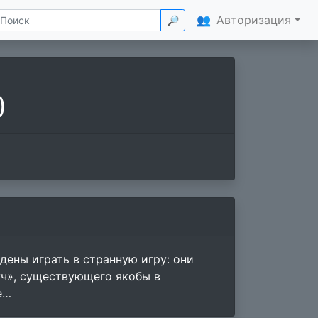
👥
Авторизация
🔎
)
ены играть в странную игру: они
уч», существующего якобы в
е…