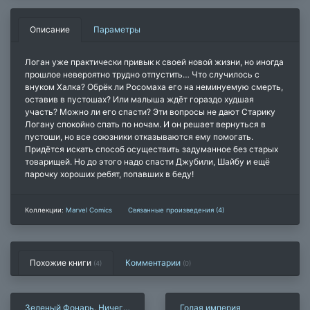
Описание
Параметры
Логан уже практически привык к своей новой жизни, но иногда
прошлое невероятно трудно отпустить… Что случилось с
внуком Халка? Обрёк ли Росомаха его на неминуемую смерть,
оставив в пустошах? Или малыша ждёт гораздо худшая
участь? Можно ли его спасти? Эти вопросы не дают Старику
Логану спокойно спать по ночам. И он решает вернуться в
пустоши, но все союзники отказываются ему помогать.
Придётся искать способ осуществить задуманное без старых
товарищей. Но до этого надо спасти Джубили, Шайбу и ещё
парочку хороших ребят, попавших в беду!
Коллекции:
Marvel Comics
Связанные произведения (4)
Похожие книги
Комментарии
(4)
(
0
)
Зеленый Фонарь. Ничего
Голая империя