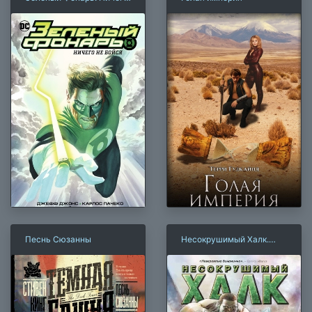
не бойся
Песнь Сюзанны
Несокрушимый Халк.
Агент ЩИТА