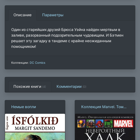
Описание
Параметры
Один из старейших друзей Брюса Уэйна найден мертвым в
заливе, разорванный подозрительным чудовищем. И Бэтмен
решает эту загадку в тандеме с крайне неожиданным
помощником!
Коллекции:
DC Comics
Похожие книги
Комментарии
(4)
(
0
)
Немые вопли
Коллекция Marvel. Том
028: Невероятный Халк:
Планета Халка. Книга 1