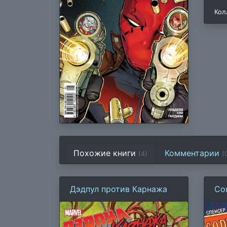
Кол
Похожие книги
Комментарии
(4)
(
Дэдпул против Карнажа
Со
Че
Иг