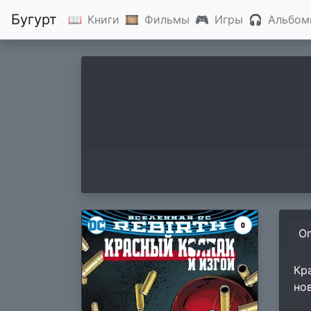
Бугурт
📖
Книги
🎞
Фильмы
🎮
Игры
🎧
Альбом
О
Кр
но