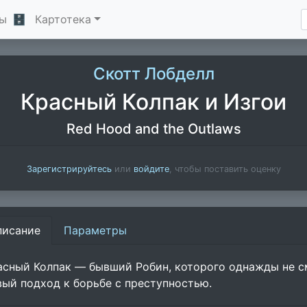
ы
🗄
Картотека
Скотт Лобделл
Красный Колпак и Изгои
Red Hood and the Outlaws
Зарегистрируйтесь
или
войдите
, чтобы поставить оценку
писание
Параметры
асный Колпак — бывший Робин, которого однажды не с
вый подход к борьбе с преступностью.