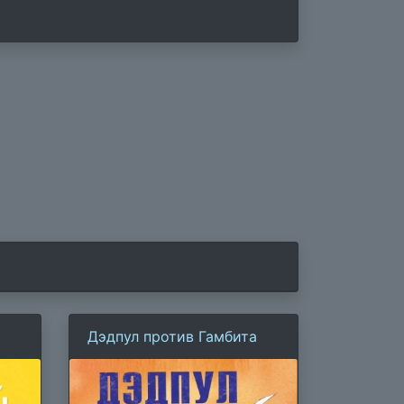
Дэдпул против Гамбита