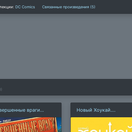
лекции:
DC Comics
Связанные произведения (5)
0
)
вершенные враги
Новый Хоукай.
ловека-Паука. Том 3.
Соколиный Глаз
ра окончена