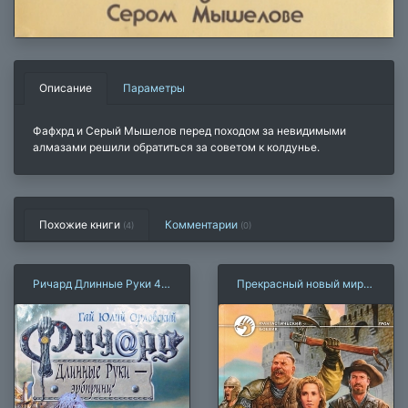
Описание
Параметры
Фафхрд и Серый Мышелов перед походом за невидимыми
алмазами решили обратиться за советом к колдунье.
Похожие книги
Комментарии
(4)
(
0
)
Ричард Длинные Руки 41
Прекрасный новый мир
— эрбпринц
(Р. Злотников)