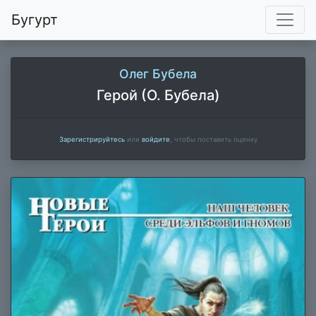
Бугурт
Олег Бубела
Герой (О. Бубела)
Зарегистрируйтесь
или
войдите
, чтобы поставить оценку