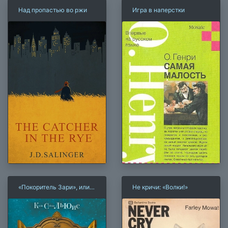
Над пропастью во ржи
Игра в наперстки
«Покоритель Зари», или
Не кричи: «Волки!»
Плавание на край света