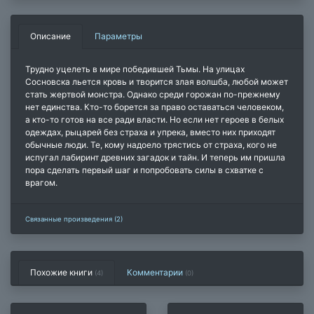
Описание
Параметры
Трудно уцелеть в мире победившей Тьмы. На улицах
Сосновска льется кровь и творится злая волшба, любой может
стать жертвой монстра. Однако среди горожан по-прежнему
нет единства. Кто-то борется за право оставаться человеком,
а кто-то готов на все ради власти. Но если нет героев в белых
одеждах, рыцарей без страха и упрека, вместо них приходят
обычные люди. Те, кому надоело трястись от страха, кого не
испугал лабиринт древних загадок и тайн. И теперь им пришла
пора сделать первый шаг и попробовать силы в схватке с
врагом.
Связанные произведения (2)
Похожие книги
Комментарии
(4)
(
0
)