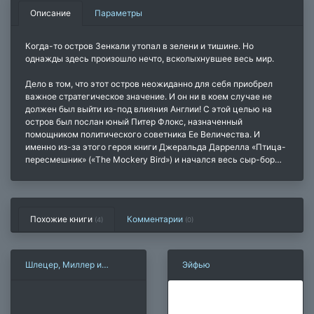
Описание
Параметры
Когда-то остров Зенкали утопал в зелени и тишине. Но
однажды здесь произошло нечто, всколыхнувшее весь мир.
Дело в том, что этот остров неожиданно для себя приобрел
важное стратегическое значение. И он ни в коем случае не
должен был выйти из-под влияния Англии! С этой целью на
остров был послан юный Питер Флокс, назначенный
помощником политического советника Ее Величества. И
именно из-за этого героя книги Джеральда Даррелла «Птица-
пересмешник» («The Mockery Bird») и начался весь сыр-бор…
Похожие книги
Комментарии
(4)
(
0
)
Шлецер, Миллер и
Эйфью
Гердер