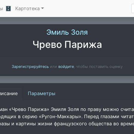
ы
🗄
Картотека
Эмиль Золя
Чрево Парижа
Зарегистрируйтесь
или
войдите
, чтобы поставить оценку
писание
Параметры
ман «Чрево Парижа» Эмиля Золя по праву можно счита
одящих в серию «Ругон-Маккары». Перед глазами читат
разы и картины жизни французского общества во време