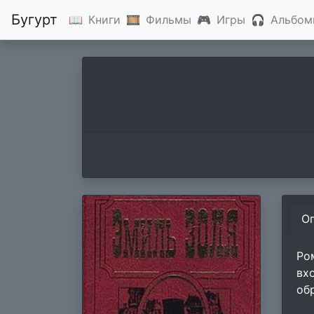
Бугурт
📖
Книги
🎞
Фильмы
🎮
Игры
🎧
Альбом
О
Ро
вх
об