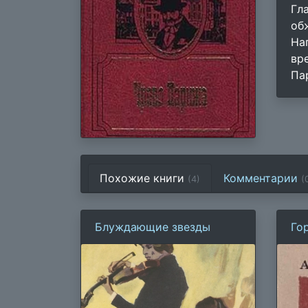
Гл
об
На
вр
Па
Похожие книги
Комментарии
(4)
(
Блуждающие звезды
Го
ко