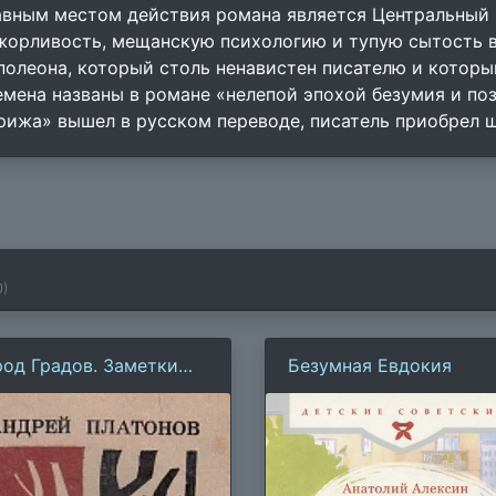
авным местом действия романа является Центральный 
жорливость, мещанскую психологию и тупую сытость в
полеона, который столь ненавистен писателю и которы
емена названы в романе «нелепой эпохой безумия и поз
рижа» вышел в русском переводе, писатель приобрел ш
0
)
род Градов. Заметки
Безумная Евдокия
мандированного