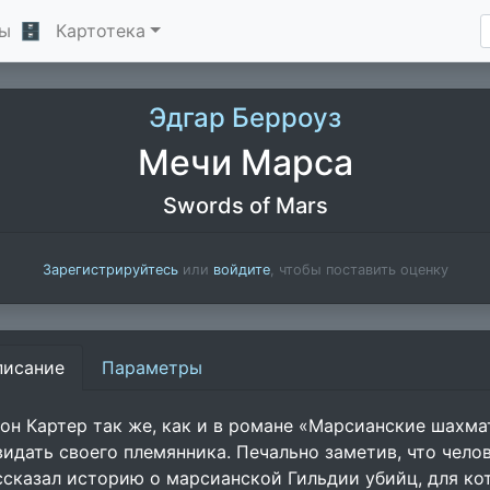
ы
🗄
Картотека
Эдгар Берроуз
Мечи Марса
Swords of Mars
Зарегистрируйтесь
или
войдите
, чтобы поставить оценку
писание
Параметры
он Картер так же, как и в романе «Марсианские шахма
видать своего племянника. Печально заметив, что челов
ссказал историю о марсианской Гильдии убийц, для ко