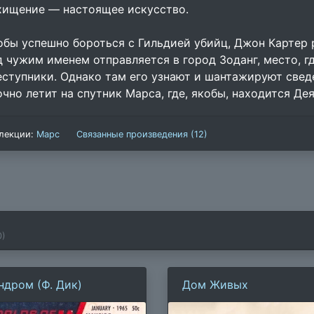
хищение — настоящее искусство.
обы успешно бороться с Гильдией убийц, Джон Картер 
д чужим именем отправляется в город Зоданг, место, 
еступники. Однако там его узнают и шантажируют свед
очно летит на спутник Марса, где, якобы, находится Дея
лекции:
Марс
Связанные произведения (12)
0
)
ндром (Ф. Дик)
Дом Живых