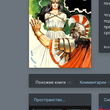
по
Чт
по
пр
ср
Кол
Похожие книги
Комментарии
(4)
(
Пространство
Си
Откровения