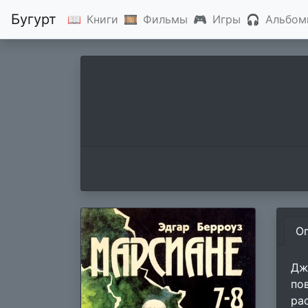
Бугурт
📖
Книги
🎞
Фильмы
🎮
Игры
🎧
Альбом
О
Дж
по
ра