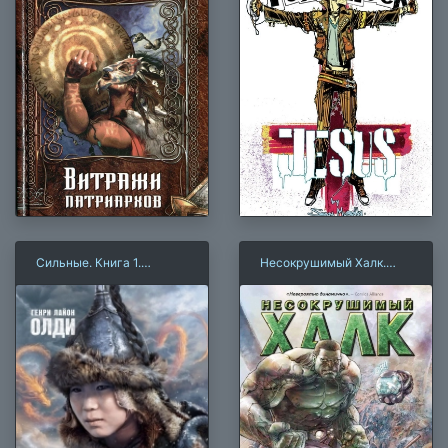
Сильные. Книга 1.
Несокрушимый Халк.
Пленник железной горы
Агент ЩИТА