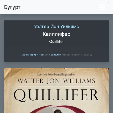
Бугурт
Уолтер Йон Уильямс
Квиллифер
Quillifer
Зарегистрируйтесь
или
войдите
, чтобы поставить оценку