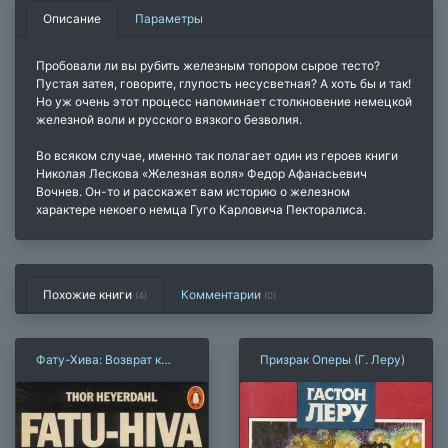
Описание
Параметры
Пробовали ли вы рубить железным топором сырое тесто?
Пустая затея, говорите, глупость несусветная? А хоть бы и так!
Но уж очень этот процесс напоминает столкновение немецкой
железной воли и русского вязкого безволия.
Во всяком случае, именно так полагает один из героев книги
Николая Лескова «Железная воля» Федор Афанасьевич
Вочнев. Он-то и расскажет вам историю о железном
характере некоего немца Гуго Карловича Пекторалиса.
Похожие книги
Комментарии
(4)
(
0
)
Фату-Хива: Возврат к
Призрак Оперы (Г. Леру)
природе