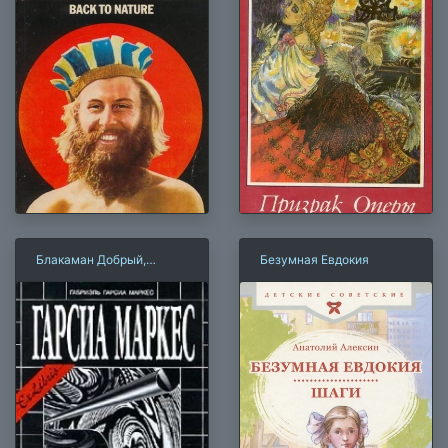
Блакаман Добрый,
Безумная Евдокия
продавец чудес