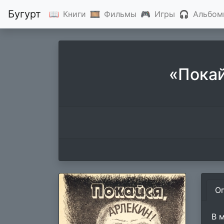
Бугурт
📖
Книги
🎞
Фильмы
🎮
Игры
🎧
Альбом
«Покай
О
В 