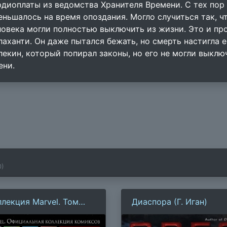
рдиоплаты из ведомства Хранителя Времени. С тех пор 
еньшалось на время опоздания. Могло случиться так, ч
ловека могли полностью выключить из жизни. Это и п
лаханти. Он даже пытался бежать, но смерть настигла е
лекин, который попирал законы, но его не могли выключ
ени.
0
)
ллекция Marvel. Том
Диаспора (Г. Иган)
: Страх во плоти.
сстрашные. Книга 2