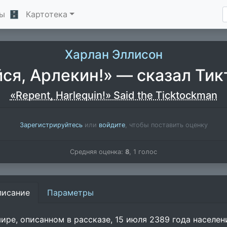
ы
🗄
Картотека
Харлан Эллисон
ся, Арлекин!» — сказал Ти
«Repent, Harlequin!» Said the Ticktockman
Зарегистрируйтесь
или
войдите
, чтобы поставить оценку
Средняя оценка:
8
,
1
голос
писание
Параметры
мире, описанном в рассказе, 15 июля 2389 года населе