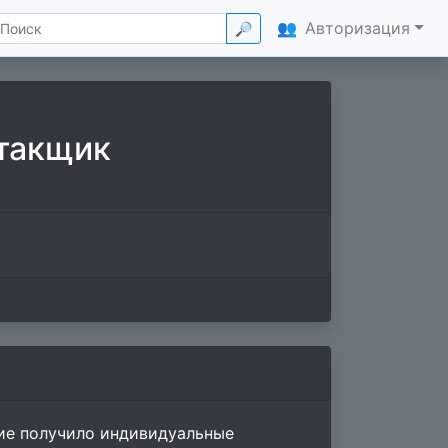
👥
Авторизация
🔎
ктакщик
ние получило индивидуальные