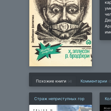
ка
ум
че
Де
Ар
им
Похожие книги
Комментарии
(4)
(
Страж неприступных гор
Ко
106
Бе