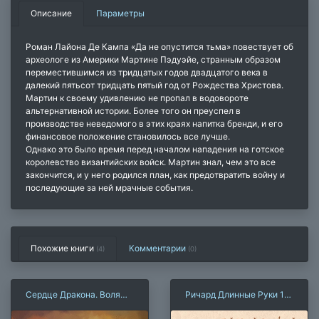
Описание
Параметры
Роман Лайона Де Кампа «Да не опустится тьма» повествует об
археологе из Америки Мартине Пэдуэйе, странным образом
переместившимся из тридцатых годов двадцатого века в
далекий пятьсот тридцать пятый год от Рождества Христова.
Мартин к своему удивлению не пропал в водовороте
альтернативной истории. Более того он преуспел в
производстве неведомого в этих краях напитка бренди, и его
финансовое положение становилось все лучше.
Однако это было время перед началом нападения на готское
королевство византийских войск. Мартин знал, чем это все
закончится, и у него родился план, как предотвратить войну и
последующие за ней мрачные события.
Похожие книги
Комментарии
(4)
(
0
)
Сердце Дракона. Воля
Ричард Длинные Руки 14
камня
— оверлорд