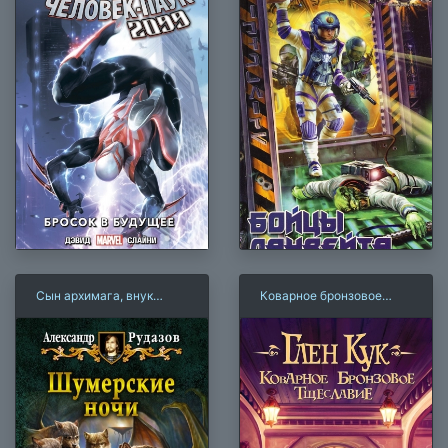
Сын архимага, внук
Коварное бронзовое
архимага
тщеславие