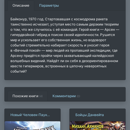
Описание
Параметры
Байконур, 1970 год. Стартовавшая с космодрома ракета
таинственно исчезает, уступая место самым дерзким теориям
о том, что же случилось с её командой. Герой книги — Арсен —
гипердвойной гибрид в поиске своей идентичности. Рушится
мир и ускользает его собственная жизнь, но водоворот
событий стремительно набирает скорость и уносит героя
в «Вечный покой» — мир людей из пропавшей экспедиции, где
Арсену придётся пройти через захватывающий калейдоскоп
волшебных видений. Найдёт ли он себя в дезориентированном
квесте гипермиров, встроенных в цепочку невероятных
событий?
Похожие книги
Комментарии
(4)
(
0
)
Новый Человек-Паук
Бойцы Данвейта
2099. Том 1: Бросок в
будущее