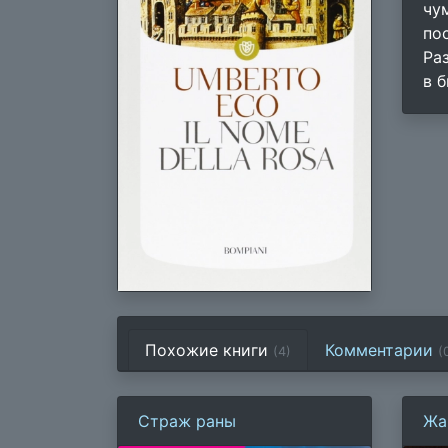
чу
по
Ра
в 
Похожие книги
Комментарии
(4)
(
Страж раны
Жа