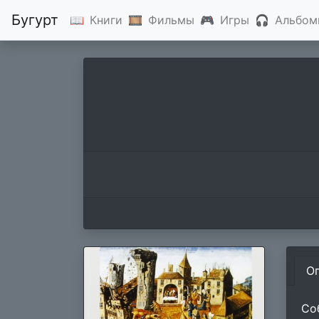
Бугурт
📖
Книги
🎞
Фильмы
🎮
Игры
🎧
Альбом
О
Со