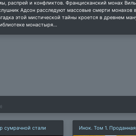
мы, распрей и конфликтов. Францисканский монах Вил
слушник Адсон расследуют массовые смерти монахов в
згадка этой мистической тайны кроется в древнем ман
библиотеке монастыря…
0
)
р сумрачной стали
Инок. Том 1. Проданная
реликвия. Книга 1