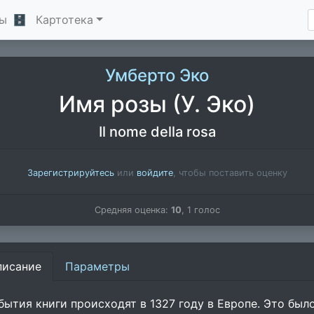
ы
🗄
Картотека
Умберто Эко
Имя розы (У. Эко)
Il nome della rosa
Зарегистрируйтесь
или
войдите
, чтобы поставить оценку
Средняя оценка:
10
,
1
голос
писание
Параметры
бытия книги происходят в 1327 году в Европе. Это бы