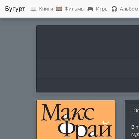
Бугурт
📖
Книги
🎞
Фильмы
🎮
Игры
🎧
Альбом
О
В 
су