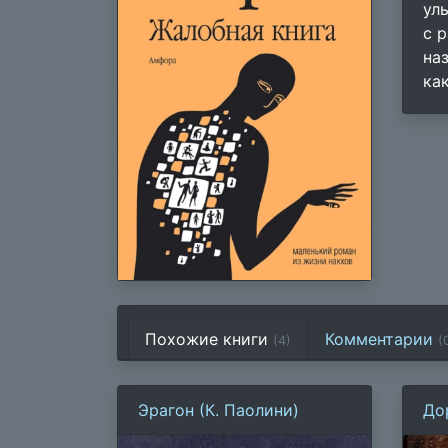
ул
с 
на
ка
Похожие книги
Комментарии
(4)
(
Эрагон (К. Паолини)
Дор