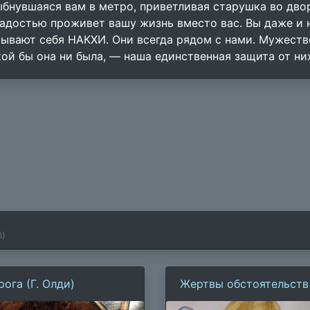
ыбнувшаяся вам в метро, приветливая старушка во двор
радостью проживет вашу жизнь вместо вас. Вы даже и н
зывают себя НАКХИ. Они всегда рядом с нами. Мужество
кой бы она ни была, — наша единственная защита от них
0
)
ога (Г. Олди)
Жертвы обстоятельств 
Ролдугина)