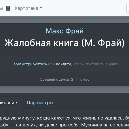
ы
🗄
Картотека
Макс Фрай
Жалобная книга (М. Фрай)
Зарегистрируйтесь
или
войдите
, чтобы поставить оценку
Средняя оценка:
2
,
1
голос
писание
Параметры
трудную минуту, когда кажется, что жизнь не удалась, 
дьбу — ни вслух, ни даже про себя. Мужчина за соседн