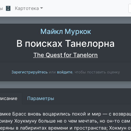
ы
🗄
Картотека
Майкл Муркок
В поисках Танелорна
The Quest for Tanelorn
Зарегистрируйтесь
или
войдите
, чтобы поставить оценку
писание
Параметры
замке Брасс вновь воцарились покой и мир — с возвращ
риану Хоукмуну больше не о чем мечтать, но он-то сам 
теряны в лабиринтах времени и пространства; Хокмун о