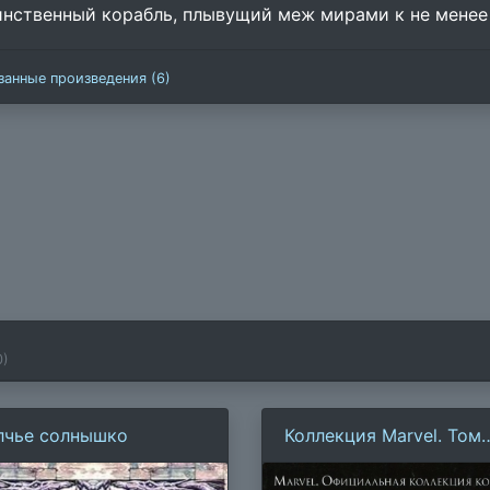
инственный корабль, плывущий меж мирами к не менее
занные произведения (6)
0
)
лчье солнышко
Коллекция Marvel. Том
066: Тайные мстители.
Миссия на Марсе