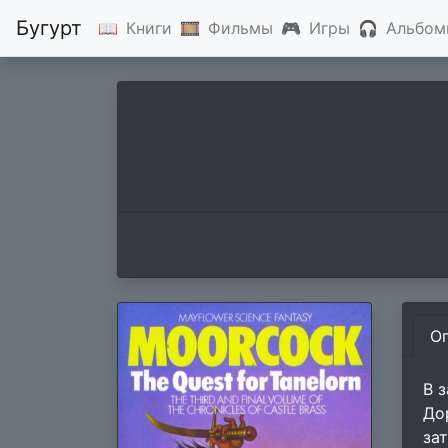
Бугурт
📖
Книги
🎞
Фильмы
🎮
Игры
🎧
Альбом
О
В 
До
за