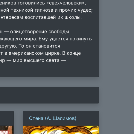
чеников готовились «свехчеловеки»,
ной техникой гипноза и прочих чудес;
интересам воспитавшей их школы.
Он — олицетворение свободы
ужающего мира. Ему удается покинуть
другую. То он становится
т в американском цирке. В конце
мир — мир высшего света —
Стена (А. Шалимов)