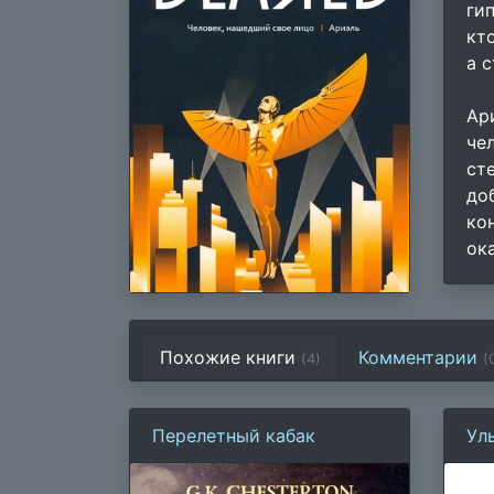
ги
кт
а 
Ар
че
ст
до
ко
ок
Похожие книги
Комментарии
(4)
(
Перелетный кабак
Ул