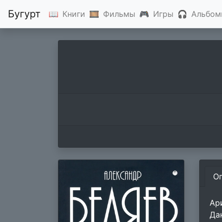
Бугурт
📖
Книги
🎞
Фильмы
🎮
Игры
🎧
Альбом
О
Ар
Да