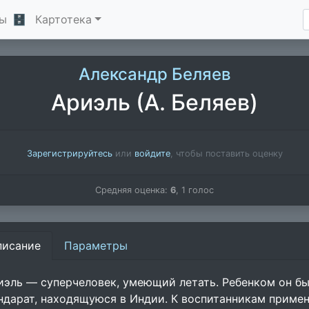
ы
🗄
Картотека
Александр Беляев
Ариэль (А. Беляев)
Зарегистрируйтесь
или
войдите
, чтобы поставить оценку
Средняя оценка:
6
,
1
голос
писание
Параметры
иэль — суперчеловек, умеющий летать. Ребенком он б
ндарат, находящуюся в Индии. К воспитанникам прим