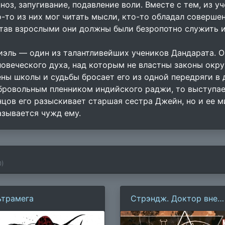
пноз, запугивание, подавление воли. Вместе с тем, из у
о-то из них мог читать мысли, кто-то обладал совершен
став взрослыми они должны были безропотно служить 
иэль — один из талантливейших учеников Дандарата. 
ловеческого духа, над которым не властны законы окр
ены школы и судьбы бросает его из одной передряги в 
бровольным пленником индийского раджи, то выступае
нцов его разыскивает старшая сестра Джейн, но и ее 
азывается чужд ему.
0
)
ьтрамега
Стрэндж. Доктор вне
игры!