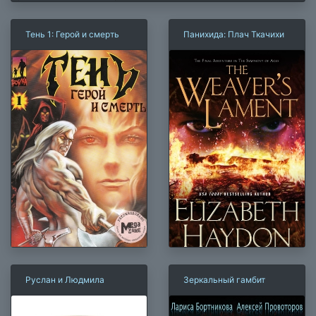
Тень 1: Герой и смерть
Панихида: Плач Ткачихи
Руслан и Людмила
Зеркальный гамбит