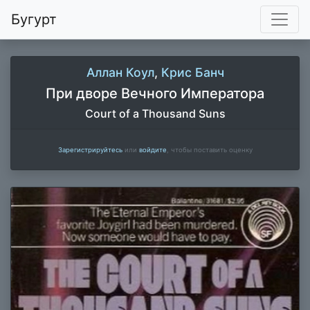
Бугурт
Аллан Коул
,
Крис Банч
При дворе Вечного Императора
Court of a Thousand Suns
Зарегистрируйтесь
или
войдите
, чтобы поставить оценку